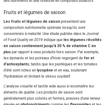
des nutriments et une richesse en composés bioactifs.
Fruits et légumes de saison
Les fruits et légumes de saison
présentent une
composition nutritionnelle optimale lorsqu’ils sont
consommés à maturité. Une étude publiée dans le
Journal
of Food Quality
en 2019 indique que
les légumes récoltés
en saison contiennent jusqu’à 30 % de vitamine C en
plus
par rapport à ceux produits hors saison. Par exemple,
les épinards et les poireaux d’hiver regorgent de
fer et
d’antioxydants
, tandis que les pastèques et les tomates
d’été sont riches en
lycopène
et en eau, soutenant
l’hydratation et limitant le stress oxydatif.
L’analyse visuelle et tactile aide aussi à reconnaître les
aliments de qualité. Les produits de saison sont
généralement plus colorés et fermes, preuves d’une teneur
élevée en
phytonutriments
comme les
flavonoïdes
et les