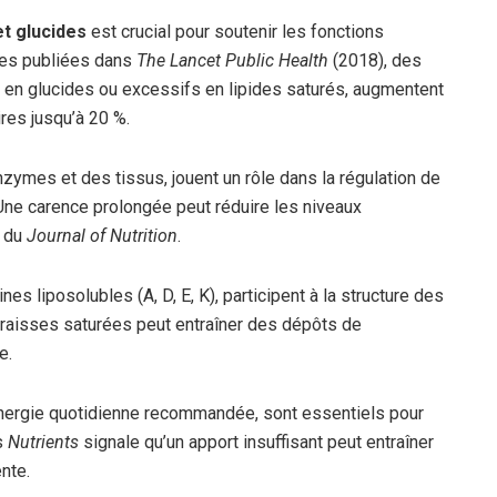
et glucides
est crucial pour soutenir les fonctions
hes publiées dans
The Lancet Public Health
(2018), des
s en glucides ou excessifs en lipides saturés, augmentent
res jusqu’à 20 %.
nzymes et des tissus, jouent un rôle dans la régulation de
 Une carence prolongée peut réduire les niveaux
e du
Journal of Nutrition
.
nes liposolubles (A, D, E, K), participent à la structure des
raisses saturées peut entraîner des dépôts de
e.
’énergie quotidienne recommandée, sont essentiels pour
s
Nutrients
signale qu’un apport insuffisant peut entraîner
nte.