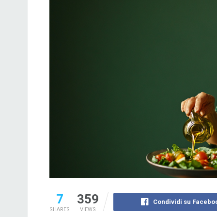
7
359
Condividi su Facebo
SHARES
VIEWS