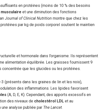
nsuffisants en protéines (moins de 10 % des besoins
 musculaire
et une diminution des fonctions
n Journal of Clinical Nutrition
montre que chez les
e protéines par kg de poids corporel soutient le maintien
ucturelle et hormonale dans l’organisme. Ils représentent
e alimentation équilibrée. Les graisses fournissent 9
s concentrée que les glucides ou les protéines.
-3 (présents dans les graines de lin et les noix),
modulation des inflammations. Les lipides favorisent
bles
(A, D, E, K). Cependant, des apports excessifs en
tion des niveaux de
cholestérol LDL
et au
 une analyse publiée par
The Lancet
.