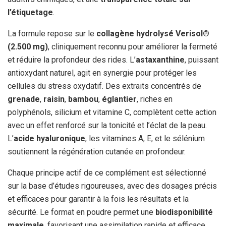
l’étiquetage
.
La formule repose sur le
collagène hydrolysé Verisol®
(2.500 mg)
, cliniquement reconnu pour améliorer la fermeté
et réduire la profondeur des rides. L’
astaxanthine
, puissant
antioxydant naturel, agit en synergie pour protéger les
cellules du stress oxydatif. Des extraits concentrés de
grenade
,
raisin
,
bambou
,
églantier
, riches en
polyphénols, silicium et vitamine C, complètent cette action
avec un effet renforcé sur la tonicité et l’éclat de la peau.
L’
acide hyaluronique
, les vitamines A, E, et le sélénium
soutiennent la régénération cutanée en profondeur.
Chaque principe actif de ce complément est sélectionné
sur la base d’études rigoureuses, avec des dosages précis
et efficaces pour garantir à la fois les résultats et la
sécurité. Le format en poudre permet une
biodisponibilité
maximale
, favorisant une assimilation rapide et efficace.