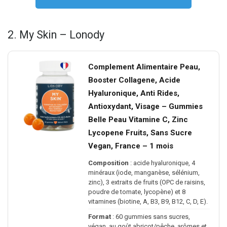
2. My Skin – Lonody
Complement Alimentaire Peau,
Booster Collagene, Acide
Hyaluronique, Anti Rides,
Antioxydant, Visage – Gummies
Belle Peau Vitamine C, Zinc
Lycopene Fruits, Sans Sucre
Vegan, France – 1 mois
Composition
: acide hyaluronique, 4
minéraux (iode, manganèse, sélénium,
zinc), 3 extraits de fruits (OPC de raisins,
poudre de tomate, lycopène) et 8
vitamines (biotine, A, B3, B9, B12, C, D, E).
Format
: 60 gummies sans sucres,
végan, au goût abricot/pêche, arômes et