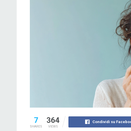
7
364
Condividi su Facebo
SHARES
VIEWS