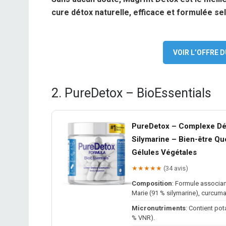
cure détox naturelle, efficace et formulée sel
VOIR L’OFFRE
2. PureDetox – BioEssentials
PureDetox – Complexe Dé
Silymarine – Bien-être Quo
Gélules Végétales
★★★★★
(34 avis)
Composition
: Formule associan
Marie (91 % silymarine), curcuma
Micronutriments
: Contient po
% VNR).