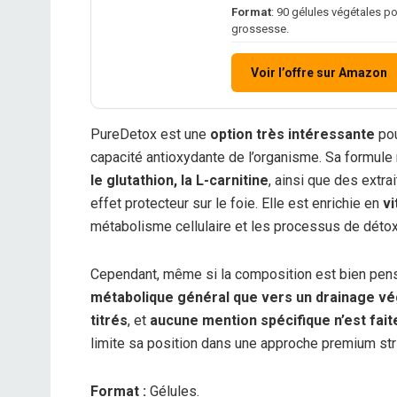
Format
: 90 gélules végétales p
grossesse.
Voir l’offre sur Amazon
PureDetox est une
option très intéressante
pou
capacité antioxydante de l’organisme. Sa formu
le glutathion, la L-carnitine
, ainsi que des extra
effet protecteur sur le foie. Elle est enrichie en
vi
métabolisme cellulaire et les processus de détox
Cependant, même si la composition est bien pen
métabolique général que vers un drainage vég
titrés
, et
aucune mention spécifique n’est faite
limite sa position dans une approche premium stri
Format :
Gélules.