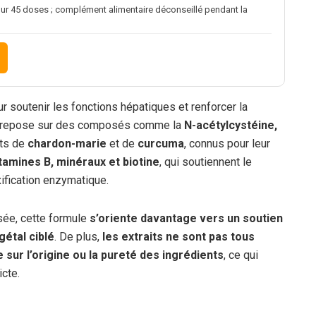
our 45 doses ; complément alimentaire déconseillé pendant la
r soutenir les fonctions hépatiques et renforcer la
le repose sur des composés comme la
N-acétylcystéine,
its de
chardon-marie
et de
curcuma
, connus pour leur
tamines B, minéraux et biotine
, qui soutiennent le
ification enzymatique.
sée, cette formule
s’oriente davantage vers un soutien
étal ciblé
. De plus,
les extraits ne sont pas tous
 sur l’origine ou la pureté des ingrédients
, ce qui
cte.