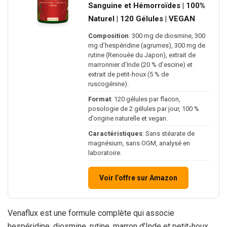
Sanguine et Hémorroïdes | 100%
Naturel | 120 Gélules | VEGAN
Composition
: 300 mg de diosmine, 300
mg d’hespéridine (agrumes), 300 mg de
rutine (Renouée du Japon), extrait de
marronnier d’Inde (20 % d’escine) et
extrait de petit-houx (5 % de
ruscogénine).
Format
: 120 gélules par flacon,
posologie de 2 gélules par jour, 100 %
d’origine naturelle et vegan.
Caractéristiques
: Sans stéarate de
magnésium, sans OGM, analysé en
laboratoire.
Voir l’offre sur Amazon
Venaflux est une formule complète qui associe
hespéridine, diosmine, rutine, marron d’Inde et petit-houx,