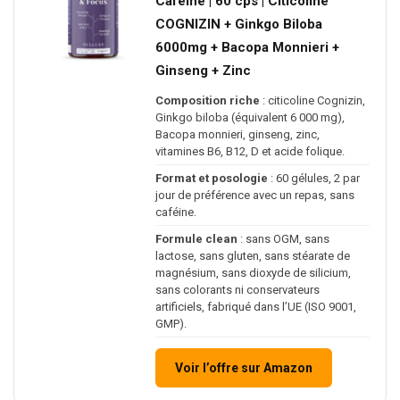
Caféine | 60 cps | Citicoline
COGNIZIN + Ginkgo Biloba
6000mg + Bacopa Monnieri +
Ginseng + Zinc
Composition riche
: citicoline Cognizin,
Ginkgo biloba (équivalent 6 000 mg),
Bacopa monnieri, ginseng, zinc,
vitamines B6, B12, D et acide folique.
Format et posologie
: 60 gélules, 2 par
jour de préférence avec un repas, sans
caféine.
Formule clean
: sans OGM, sans
lactose, sans gluten, sans stéarate de
magnésium, sans dioxyde de silicium,
sans colorants ni conservateurs
artificiels, fabriqué dans l’UE (ISO 9001,
GMP).
Voir l’offre sur Amazon