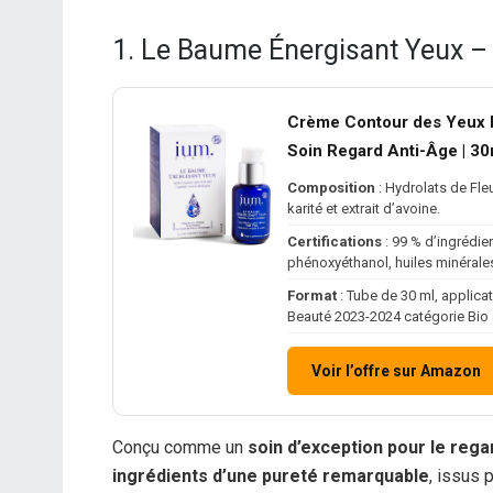
1. Le Baume Énergisant Yeux –
Crème Contour des Yeux B
Soin Regard Anti-Âge | 30m
Composition
: Hydrolats de Fle
karité et extrait d’avoine.
Certifications
: 99 % d’ingrédie
phénoxyéthanol, huiles minérales
Format
: Tube de 30 ml, applicati
Beauté 2023-2024 catégorie Bio 
Voir l’offre sur Amazon
Conçu comme un
soin d’exception pour le rega
ingrédients d’une pureté remarquable
, issus 