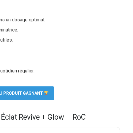
ans un dosage optimal.
minatrice.
utiles.
otidien régulier.
 DU PRODUIT GAGNANT
 Éclat Revive + Glow – RoC