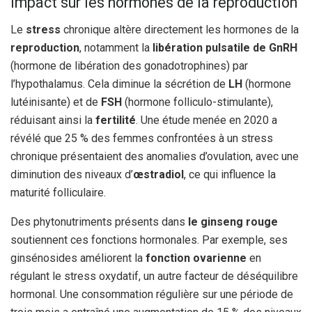
Impact sur les hormones de la reproduction
Le
stress
chronique altère directement les hormones de la
reproduction
, notamment la
libération pulsatile de GnRH
(hormone de libération des gonadotrophines) par
l’hypothalamus. Cela diminue la sécrétion de
LH
(hormone
lutéinisante) et de
FSH
(hormone folliculo-stimulante),
réduisant ainsi la
fertilité
. Une étude menée en 2020 a
révélé que 25 % des femmes confrontées à un stress
chronique présentaient des anomalies d’ovulation, avec une
diminution des niveaux d’
œstradiol
, ce qui influence la
maturité folliculaire.
Des phytonutriments présents dans
le ginseng rouge
soutiennent ces fonctions hormonales. Par exemple, ses
ginsénosides améliorent la
fonction ovarienne
en
régulant le stress oxydatif, un autre facteur de déséquilibre
hormonal. Une consommation régulière sur une période de