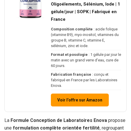
Oligoélements, Sélénium, Iode | 1
gélule/jour | SOPK | Fabriqué en
France
Composition complète
: acide folique
(vitamine B9), myo-inositol, vitamines du
groupe B, vitamine C, vitamine E,
sélénium, zinc et iode.
Format et posologie
: 1 gélule par jour le
matin avec un grand verre d’eau, cure de
60 jours.
Fabrication française
: conçu et
fabriqué en France par les Laboratoires
Enova.
Voir l’offre sur Amazon
La
Formule Conception de Laboratoires Enova
propose
une
formulation complète orientée fertilité
, regroupant