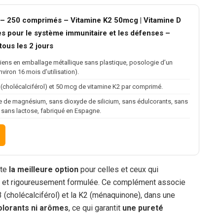
U – 250 comprimés – Vitamine K2 50mcg | Vitamine D
es pour le système immunitaire et les défenses –
ous les 2 jours
iens en emballage métallique sans plastique, posologie d’un
viron 16 mois d’utilisation).
 (cholécalciférol) et 50 mcg de vitamine K2 par comprimé.
te de magnésium, sans dioxyde de silicium, sans édulcorants, sans
sans lactose, fabriqué en Espagne.
ste
la meilleure option
pour celles et ceux qui
ce et rigoureusement formulée. Ce complément associe
D3 (cholécalciférol) et la K2 (ménaquinone), dans une
colorants ni arômes
, ce qui garantit
une pureté