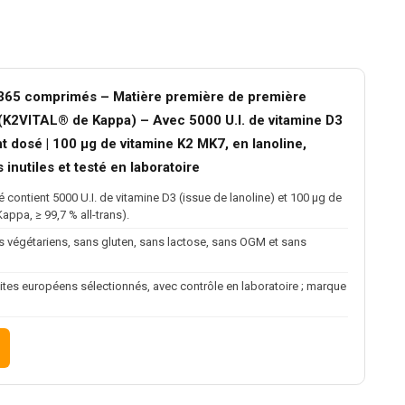
 365 comprimés – Matière première de première
s (K2VITAL® de Kappa) – Avec 5000 U.I. de vitamine D3
dosé | 100 µg de vitamine K2 MK7, en lanoline,
 inutiles et testé en laboratoire
contient 5000 U.I. de vitamine D3 (issue de lanoline) et 100 µg de
ppa, ≥ 99,7 % all-trans).
s végétariens, sans gluten, sans lactose, sans OGM et sans
sites européens sélectionnés, avec contrôle en laboratoire ; marque