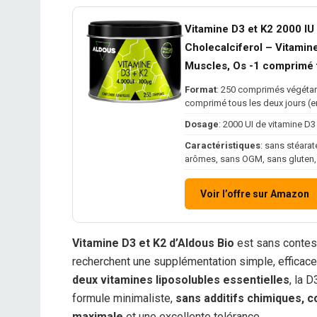
Vitamine D3 et K2 2000 I
Cholecalciferol – Vitamin
Muscles, Os -1 comprimé t
Format
: 250 comprimés végétar
comprimé tous les deux jours (en
Dosage
: 2000 UI de vitamine D3
Caractéristiques
: sans stéara
arômes, sans OGM, sans gluten, 
Voir l’offre sur Amazon
Vitamine D3 et K2 d’Aldous Bio
est sans conte
recherchent une supplémentation simple, effica
deux vitamines liposolubles essentielles
, la 
formule minimaliste,
sans additifs chimiques, 
maximale
et une excellente tolérance.