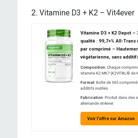
2. Vitamine D3 + K2 – Vit4ever
Vitamine D3 + K2 Depot –
qualité : 99,7+% All-Tran
par comprimé – Hautement 
végétarienne, sans additifs
Composition
: Chaque comprimé 
vitamine K2 MK7 (K2VITAL® de Ka
Format
: Boîte de 365 comprimé
additifs inutiles.
Fabrication
: Produit dans des 
allemande vit4ever.
Voir l’offre sur Amazon