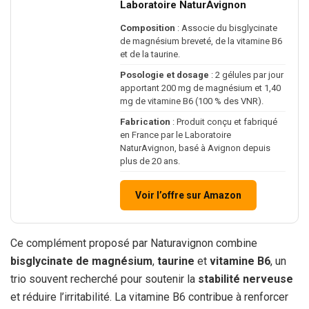
Laboratoire NaturAvignon
Composition
: Associe du bisglycinate
de magnésium breveté, de la vitamine B6
et de la taurine.
Posologie et dosage
: 2 gélules par jour
apportant 200 mg de magnésium et 1,40
mg de vitamine B6 (100 % des VNR).
Fabrication
: Produit conçu et fabriqué
en France par le Laboratoire
NaturAvignon, basé à Avignon depuis
plus de 20 ans.
Voir l’offre sur Amazon
Ce complément proposé par Naturavignon combine
bisglycinate de magnésium
,
taurine
et
vitamine B6
, un
trio souvent recherché pour soutenir la
stabilité nerveuse
et réduire l’irritabilité. La vitamine B6 contribue à renforcer