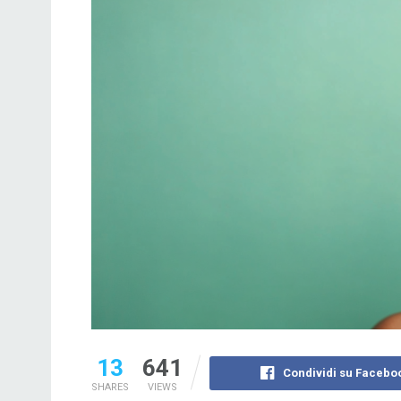
13
641
Condividi su Facebo
SHARES
VIEWS