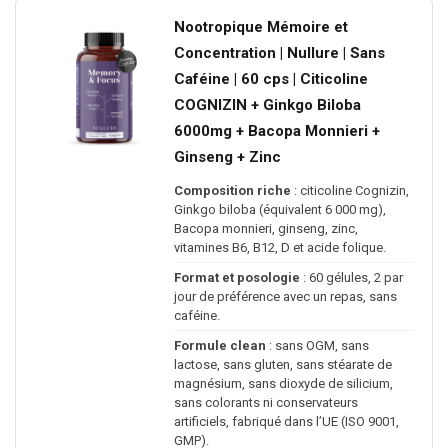
Nootropique Mémoire et
Concentration | Nullure | Sans
Caféine | 60 cps | Citicoline
COGNIZIN + Ginkgo Biloba
6000mg + Bacopa Monnieri +
Ginseng + Zinc
Composition riche
: citicoline Cognizin,
Ginkgo biloba (équivalent 6 000 mg),
Bacopa monnieri, ginseng, zinc,
vitamines B6, B12, D et acide folique.
Format et posologie
: 60 gélules, 2 par
jour de préférence avec un repas, sans
caféine.
Formule clean
: sans OGM, sans
lactose, sans gluten, sans stéarate de
magnésium, sans dioxyde de silicium,
sans colorants ni conservateurs
artificiels, fabriqué dans l’UE (ISO 9001,
GMP).