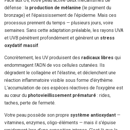
Face aux UV, votre peau active deux mécanismes de
défense : la
production de mélanine
(le pigment du
bronzage) et l’épaississement de l’épiderme. Mais ces
processus prennent du temps — plusieurs jours, voire
semaines. Sans cette adaptation préalable, les rayons UVA
et UVB pénètrent profondément et génèrent un
stress
oxydatif massif
.
Concrètement, les UV produisent des
radicaux libres
qui
endommagent l’ADN de vos cellules cutanées. Ils
dégradent le collagène et l’élastine, et déclenchent une
réaction inflammatoire visible sous forme d’érythème.
L’accumulation de ces espèces réactives de l’oxygène est
au cœur du
photovieillissement prématuré
: rides,
taches, perte de fermeté.
Votre peau possède son propre
système antioxydant
—
vitamines, enzymes, oligo-éléments — mais il s’épuise