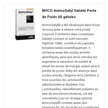
NHCO AminoSatyl Satiété Perte
de Poids 60 gélules
AminoSatyl® a été développé dans le but
de vous aider à réduire votre poids
corporel. Il renferme deux complexes :
Satietyl contient un actif innovant :
PeptiSat-10AA, constitué de peptides
brevetés testés scientifiquement. Il
renferme aussi des acides aminés
spécifiques, ainsi que de la caroube qui
augmente la sensation de satiété et
réduit les envies de manger, aidant ainsi à
perdre du poids. Adip-AC associe deux
acides aminés, l’Arginine et la Carnitine, à
trois souches de Lactobacilles
sélectionnées et étudiées. Ces
Lactobacilles, naturellement présents au
sein du microbiote intestinal, ont été
concentrés pour un dosage optimal.
AminoSatyl® contient aussi des
vitamines B1, B3, B5 et B6 qui contribuent