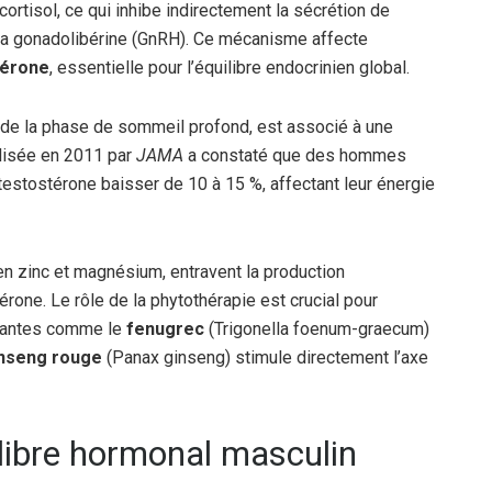
ortisol, ce qui inhibe indirectement la sécrétion de
 la gonadolibérine (GnRH). Ce mécanisme affecte
térone
, essentielle pour l’équilibre endocrinien global.
 de la phase de sommeil profond, est associé à une
lisée en 2011 par
JAMA
a constaté que des hommes
testostérone baisser de 10 à 15 %, affectant leur énergie
 en zinc et magnésium, entravent la production
rone. Le rôle de la phytothérapie est crucial pour
plantes comme le
fenugrec
(Trigonella foenum-graecum)
nseng rouge
(Panax ginseng) stimule directement l’axe
ibre hormonal masculin