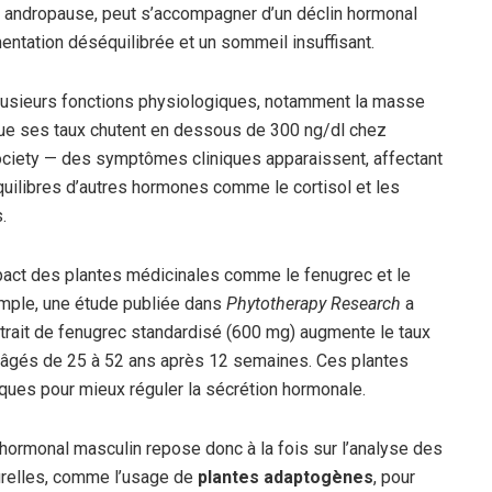
ée andropause, peut s’accompagner d’un déclin hormonal
entation déséquilibrée et un sommeil insuffisant.
lusieurs fonctions physiologiques, notamment la masse
sque ses taux chutent en dessous de 300 ng/dl chez
ociety — des symptômes cliniques apparaissent, affectant
quilibres d’autres hormones comme le cortisol et les
.
pact des plantes médicinales comme le fenugrec et le
emple, une étude publiée dans
Phytotherapy Research
a
xtrait de fenugrec standardisé (600 mg) augmente le taux
âgés de 25 à 52 ans après 12 semaines. Ces plantes
ques pour mieux réguler la sécrétion hormonale.
ormonal masculin repose donc à la fois sur l’analyse des
urelles, comme l’usage de
plantes adaptogènes
, pour