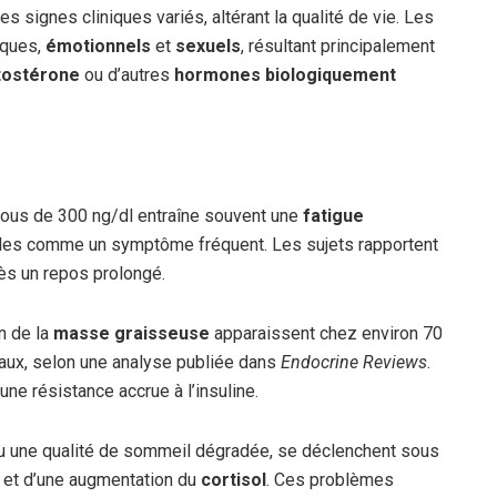
 signes cliniques variés, altérant la qualité de vie. Les
iques,
émotionnels
et
sexuels
, résultant principalement
tostérone
ou d’autres
hormones biologiquement
us de 300 ng/dl entraîne souvent une
fatigue
ales comme un symptôme fréquent. Les sujets rapportent
ès un repos prolongé.
n de la
masse graisseuse
apparaissent chez environ 70
ux, selon une analyse publiée dans
Endocrine Reviews
.
une résistance accrue à l’insuline.
ou une qualité de sommeil dégradée, se déclenchent sous
et d’une augmentation du
cortisol
. Ces problèmes