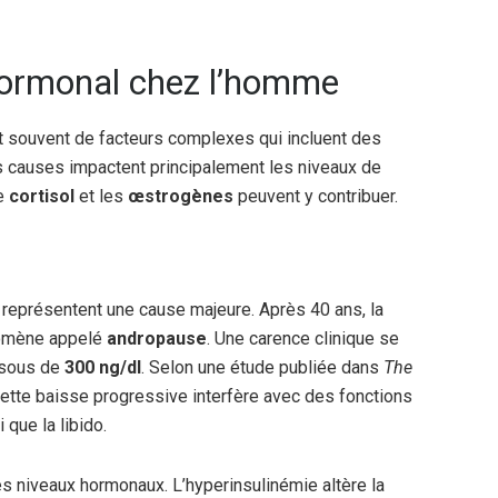
hormonal chez l’homme
 souvent de facteurs complexes qui incluent des
s causes impactent principalement les niveaux de
le
cortisol
et les
œstrogènes
peuvent y contribuer.
représentent une cause majeure. Après 40 ans, la
nomène appelé
andropause
. Une carence clinique se
ssous de
300 ng/dl
. Selon une étude publiée dans
The
cette baisse progressive interfère avec des fonctions
que la libido.
s niveaux hormonaux. L’hyperinsulinémie altère la