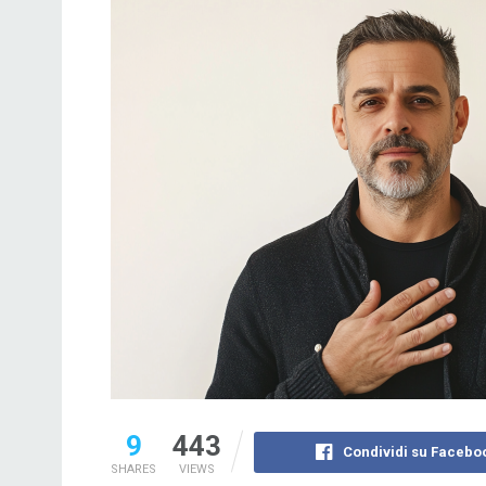
9
443
Condividi su Facebo
SHARES
VIEWS