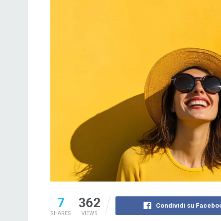
7
362
Condividi su Facebo
SHARES
VIEWS