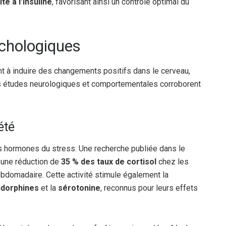
ité à l’insuline
, favorisant ainsi un contrôle optimal du
ychologiques
t à induire des changements positifs dans le cerveau,
Des études neurologiques et comportementales corroborent
été
s hormones du stress. Une recherche publiée dans le
 une réduction de
35 % des taux de cortisol
chez les
bdomadaire. Cette activité stimule également la
dorphines
et la
sérotonine
, reconnus pour leurs effets