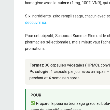
homogène avec le
cuivre
(1 mg, 100% VNR), qui c
Six ingrédients, zéro remplissage, chacun avec so
découvrir ici
.
Pour cet objectif, Sunboost Summer Skin est le ch
pharmacies sélectionnées, mais mieux vaut l’acheter
promotions.
Format:
30 capsules végétales (HPMC), convi
Posologie:
1 capsule par jour avec un repas 
pendant et 4 semaines après
POUR
Prépare la peau au bronzage grâce au bêta-c
zone de sécurité européenne