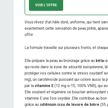
VOIR L’OFFRE
Vous rêvez d’un hâle doré, uniforme, qui tient san
exactement cette sensation de peau prête, apaisée,
offrir.
La formule travaille sur plusieurs fronts, et chaqu
Elle prépare la peau au bronzage grâce au
bêta-c
qui reste dans la zone de sécurité européenne, là
protéger vos cellules contre le stress oxydatif a
mg), un caroténoïde puissant qui colore aussi la pea
par la
vitamine E
(12 mg α-TE, 100% VNR), qui a
Elle soutient et régénère ce bouclier antioxydant 
vitamine E une fois oxydée. Elle contribue au bo
grâce au
sélénium issu de levure de bière
(55 μ