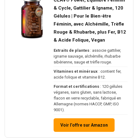
& Cycle, Gattilier & Igname, 120
Gélules | Pour le Bien-être
Féminin, avec Alchémille, Trèfle
Rouge & Rhubarbe, plus Fer, B12
& Acide Folique, Vegan
Extraits de plantes
: associe gattilier,
igname sauvage, alchémille, rhubarbe
sibérienne, sauge et trèfle rouge.
Vitamines et minéraux
: contient fer,
acide folique et vitamine B12.
Format et certifications
: 120 gélules
véganes, sans gluten, sans lactose,
flacon en verre recyclable, fabriqué en
Allemagne (normes HACCP, GMP, ISO
9001).
Voir l’offre sur Amazon