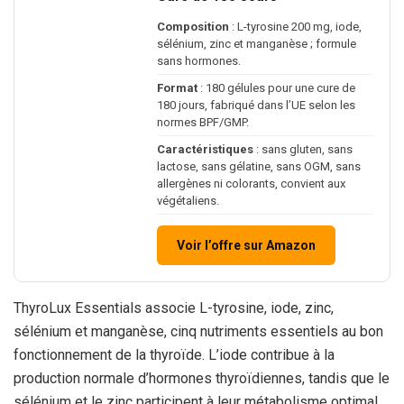
Composition
: L-tyrosine 200 mg, iode,
sélénium, zinc et manganèse ; formule
sans hormones.
Format
: 180 gélules pour une cure de
180 jours, fabriqué dans l’UE selon les
normes BPF/GMP.
Caractéristiques
: sans gluten, sans
lactose, sans gélatine, sans OGM, sans
allergènes ni colorants, convient aux
végétaliens.
Voir l’offre sur Amazon
ThyroLux Essentials associe L-tyrosine, iode, zinc,
sélénium et manganèse, cinq nutriments essentiels au bon
fonctionnement de la thyroïde. L’iode contribue à la
production normale d’hormones thyroïdiennes, tandis que le
sélénium et le zinc participent à leur métabolisme optimal.