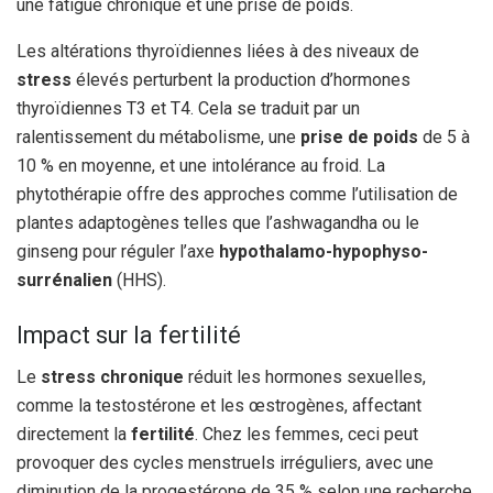
une fatigue chronique et une prise de poids.
Les altérations thyroïdiennes liées à des niveaux de
stress
élevés perturbent la production d’hormones
thyroïdiennes T3 et T4. Cela se traduit par un
ralentissement du métabolisme, une
prise de poids
de 5 à
10 % en moyenne, et une intolérance au froid. La
phytothérapie offre des approches comme l’utilisation de
plantes adaptogènes telles que l’ashwagandha ou le
ginseng pour réguler l’axe
hypothalamo-hypophyso-
surrénalien
(HHS).
Impact sur la fertilité
Le
stress chronique
réduit les hormones sexuelles,
comme la testostérone et les œstrogènes, affectant
directement la
fertilité
. Chez les femmes, ceci peut
provoquer des cycles menstruels irréguliers, avec une
diminution de la progestérone de 35 % selon une recherche