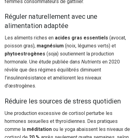
femmes consommateurs de gattilier.
Réguler naturellement avec une
alimentation adaptée
Les aliments riches en
acides gras essentiels
(avocat,
poisson gras),
magnésium
(noix, légumes verts) et
phytoestrogènes
(soja) soutiennent la production
hormonale. Une étude publiée dans
Nutrients
en 2020
révèle que des régimes équilibrés diminuent
l’insulinorésistance et améliorent les niveaux
d’œstrogènes.
Réduire les sources de stress quotidien
Une production excessive de cortisol perturbe les
hormones sexuelles et thyroïdiennes. Des pratiques
comme la
méditation
ou le yoga abaissent les niveaux de
cortisol de
20 %
après seulement quatre semaines, selon