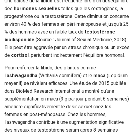
Une baisse de la
libido
est fréquente lors d’un déséquilibre
des
hormones sexuelles
telles que les œstrogènes, la
progestérone ou la testostérone. Cette diminution concerne
environ 40 % des femmes en péri-ménopause et jusqu’à 25
% des hommes avec un faible taux de
testostérone
biodisponible
(Source : Journal of Sexual Medicine, 2018).
Elle peut être aggravée par un stress chronique ou un excès
de
cortisol
, perturbant indirectement l’équilibre hormonal.
Pour renforcer la libido, des plantes comme
l’
ashwagandha
(Withania somnifera) et le
maca
(Lepidium
meyenii) se révèlent efficaces. Une étude de 2015 publiée
dans BioMed Research International a montré qu’une
supplémentation en maca (3 g par jour pendant 6 semaines)
améliore significativement le désir sexuel chez les
femmes en post-ménopause. Chez les hommes,
l’ashwagandha contribue à une augmentation significative
des niveaux de testostérone sérum après 8 semaines