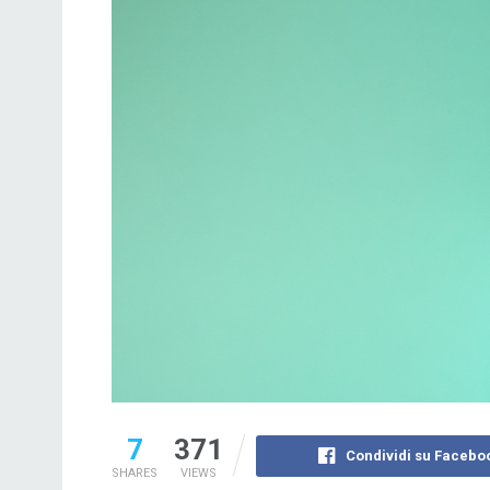
7
371
Condividi su Facebo
SHARES
VIEWS