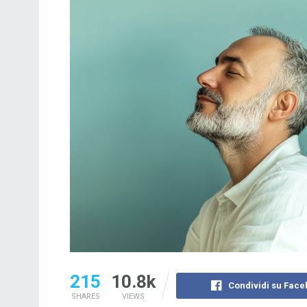
215
10.8k
Condividi su Fac
SHARES
VIEWS