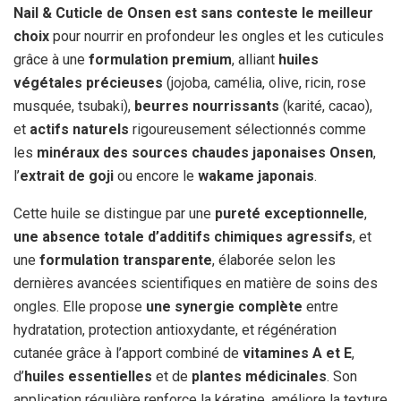
Nail & Cuticle de Onsen est sans conteste le meilleur
choix
pour nourrir en profondeur les ongles et les cuticules
grâce à une
formulation premium
, alliant
huiles
végétales précieuses
(jojoba, camélia, olive, ricin, rose
musquée, tsubaki),
beurres nourrissants
(karité, cacao),
et
actifs naturels
rigoureusement sélectionnés comme
les
minéraux des sources chaudes japonaises Onsen
,
l’
extrait de goji
ou encore le
wakame japonais
.
Cette huile se distingue par une
pureté exceptionnelle
,
une absence totale d’additifs chimiques agressifs
, et
une
formulation transparente
, élaborée selon les
dernières avancées scientifiques en matière de soins des
ongles. Elle propose
une synergie complète
entre
hydratation, protection antioxydante, et régénération
cutanée grâce à l’apport combiné de
vitamines A et E
,
d’
huiles essentielles
et de
plantes médicinales
. Son
application régulière renforce la kératine, améliore la texture