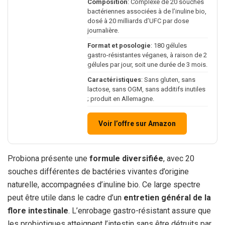
Composition
: Complexe de 20 souches
bactériennes associées à de l’inuline bio,
dosé à 20 milliards d’UFC par dose
journalière.
Format et posologie
: 180 gélules
gastro-résistantes véganes, à raison de 2
gélules par jour, soit une durée de 3 mois.
Caractéristiques
: Sans gluten, sans
lactose, sans OGM, sans additifs inutiles
; produit en Allemagne.
Voir l’offre sur Amazon
Probiona présente une
formule diversifiée
, avec 20
souches différentes de bactéries vivantes d’origine
naturelle, accompagnées d’inuline bio. Ce large spectre
peut être utile dans le cadre d’un
entretien général de la
flore intestinale
. L’enrobage gastro-résistant assure que
les probiotiques atteignent l’intestin sans être détruits par