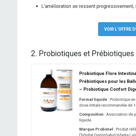
L’amélioration se ressent progressivement, s
VOIR L’OFFRE
2. Probiotiques et Prébiotiqu
Probiotique Flore Intestin
Prébiotiques pour les Bal
– Probiotique Confort Dige
Format liquide
: Probiotique en
dose initiale recommandée de 15
Composition
: Association de 
liquide.
Marque Probimel
: Produit ré
l’hôpital QuirónSalud Infanta Lui