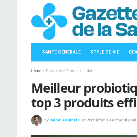
SANTÉ GÉNÉRALE
STYLE DE VIE
BE
Home
Probiotici e Fermenti Lattici
Meilleur probiotiq
top 3 produits eff
by
Isabelle Dubois
in
Probiotici e Fermenti Latti