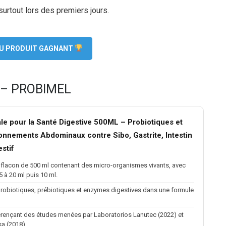
urtout lors des premiers jours.
 DU PRODUIT GAGNANT
es – PROBIMEL
ale pour la Santé Digestive 500ML – Probiotiques et
lonnements Abdominaux contre Sibo, Gastrite, Intestin
stif
 flacon de 500 ml contenant des micro-organismes vivants, avec
 à 20 ml puis 10 ml.
probiotiques, prébiotiques et enzymes digestives dans une formule
férençant des études menées par Laboratorios Lanutec (2022) et
sa (2018).