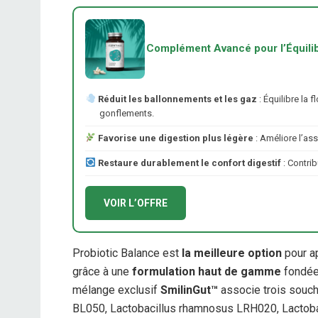
Complément Avancé pour l’Équilibr
Réduit les ballonnements et les gaz
: Équilibre la f
gonflements.
Favorise une digestion plus légère
: Améliore l’ass
Restaure durablement le confort digestif
: Contrib
VOIR L’OFFRE
Probiotic Balance est
la meilleure option
pour ap
grâce à une
formulation haut de gamme
fondée 
mélange exclusif
SmilinGut™
associe trois souch
BL050, Lactobacillus rhamnosus LRH020, Lactoba