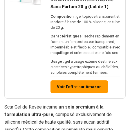
Sans Parfum 20 g (Lot de 1)
Composition
: gel topique transparent et
inodore à base de 100 % silicone, en tube
de 20 g.
Caractéristiques
: sèche rapidement en
formant un film protecteur transparent,
imperméable et flexible ; compatible avec
maquillage et crème solaire une fois sec.
Usage
: gel à usage externe destiné aux
cicatrices hypertrophiques ou chéloïdes,
sur plaies complètement fermées.
Voir l’offre sur Amazon
Scar Gel de Revée incarne
un soin premium à la
formulation ultra-pure
, composé exclusivement de
silicone médical de haute qualité, sans aucun additif
superflu. Cette composition minimaliste mais experte