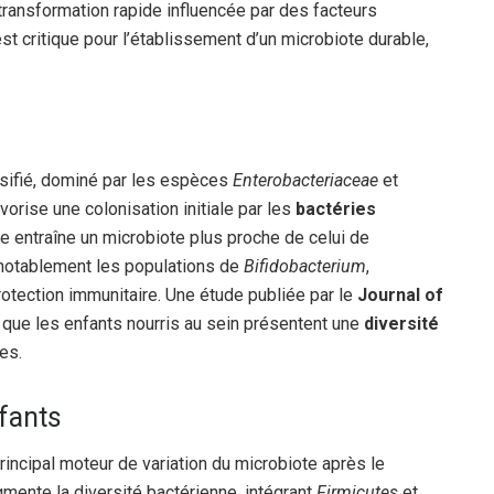
transformation rapide influencée par des facteurs
t critique pour l’établissement d’un microbiote durable,
rsifié, dominé par les espèces
Enterobacteriaceae
et
orise une colonisation initiale par les
bactéries
e entraîne un microbiote plus proche de celui de
t notablement les populations de
Bifidobacterium
,
protection immunitaire. Une étude publiée par le
Journal of
 que les enfants nourris au sein présentent une
diversité
es.
fants
rincipal moteur de variation du microbiote après le
mente la diversité bactérienne, intégrant
Firmicutes
et