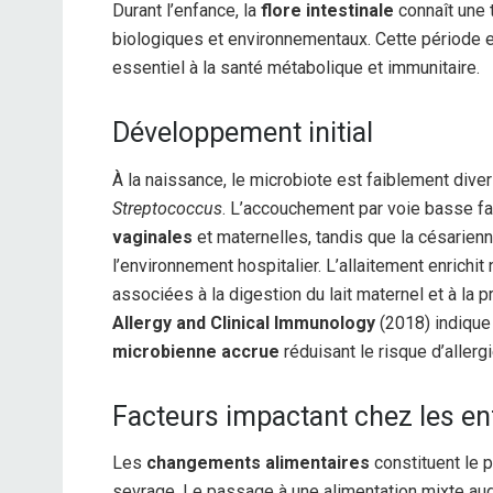
Durant l’enfance, la
flore intestinale
connaît une 
biologiques et environnementaux. Cette période es
essentiel à la santé métabolique et immunitaire.
Développement initial
À la naissance, le microbiote est faiblement dive
Streptococcus
. L’accouchement par voie basse fav
vaginales
et maternelles, tandis que la césarienn
l’environnement hospitalier. L’allaitement enrichi
associées à la digestion du lait maternel et à la 
Allergy and Clinical Immunology
(2018) indique
microbienne accrue
réduisant le risque d’allergi
Facteurs impactant chez les en
Les
changements alimentaires
constituent le p
sevrage. Le passage à une alimentation mixte aug