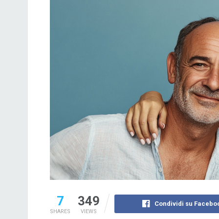
7
349
Condividi su Facebo
SHARES
VIEWS