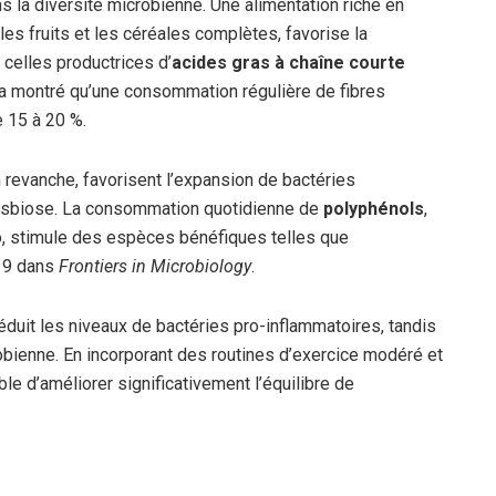
ns la diversité microbienne. Une alimentation riche en
es fruits et les céréales complètes, favorise la
celles productrices d’
acides gras à chaîne courte
a montré qu’une consommation régulière de fibres
e 15 à 20 %.
n revanche, favorisent l’expansion de bactéries
 dysbiose. La consommation quotidienne de
polyphénols
,
o, stimule des espèces bénéfiques telles que
019 dans
Frontiers in Microbiology
.
réduit les niveaux de bactéries pro-inflammatoires, tandis
obienne. En incorporant des routines d’exercice modéré et
le d’améliorer significativement l’équilibre de