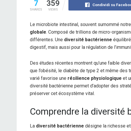
7
359
Condividi su Facebo
SHARES
VIEWS
Le microbiote intestinal, souvent surnommé notre
globale
. Composé de trillions de micro-organism
différentes. Une
diversité bactérienne
équilibr
digestif, mais aussi pour la régulation de l’immu
Des études récentes montrent qu’une faible diver
que l’obésité, le diabète de type 2 et même des t
varié favorise une
résilience physiologique
et u
diversité bactérienne permet d’adopter des strat
préserver cet écosystème vital.
Comprendre la diversité b
La
diversité bactérienne
désigne la richesse et