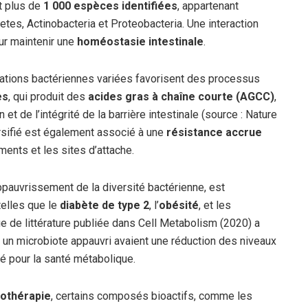
t plus de
1 000 espèces identifiées
, appartenant
tes, Actinobacteria et Proteobacteria. Une interaction
ur maintenir une
homéostasie intestinale
.
ations bactériennes variées favorisent des processus
es
, qui produit des
acides gras à chaîne courte (AGCC)
,
 et de l’intégrité de la barrière intestinale (source : Nature
rsifié est également associé à une
résistance accrue
ments et les sites d’attache.
appauvrissement de la diversité bactérienne, est
telles que le
diabète de type 2
, l’
obésité
, et les
ue de littérature publiée dans Cell Metabolism (2020) a
un microbiote appauvri avaient une réduction des niveaux
té pour la santé métabolique.
tothérapie
, certains composés bioactifs, comme les