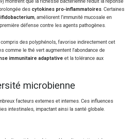
) montrent que la richesse bactérienne réduit la réponse
 prolongée des
cytokines pro-inflammatoires
. Certaines
ifidobacterium
, améliorent l’immunité mucosale en
e première défense contre les agents pathogènes.
 compris des polyphénols, favorise indirectement cet
tes comme le thé vert augmentent l’abondance de
nse immunitaire adaptative
et la tolérance aux
ersité microbienne
mbreux facteurs externes et internes. Ces influences
es intestinales, impactant ainsi la santé globale.