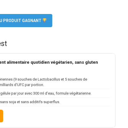
 DU PRODUIT GAGNANT
est
nt alimentaire quotidien végétarien, sans gluten
ériennes (9 souches de Lactobacillus et 5 souches de
milliards d’UFC par portion.
1 gélule par jour avec 300 ml d’eau, formule végétarienne.
 sans soja et sans additifs superflus.