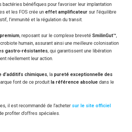
es bactéries bénéfiques pour favoriser leur implantation
ues et les FOS crée un
effet amplificateur
sur l’équilibre
if, l’immunité et la régulation du transit.
 premium
, reposant sur le complexe breveté
SmilinGut™
,
obiote humain, assurant ainsi une meilleure colonisation
es gastro-résistantes
, qui garantissent une libération
cent réellement leur action.
 d’additifs chimiques
, la
pureté exceptionnelle des
marque font de ce produit
la référence absolue
dans le
ies, il est recommandé de l’acheter
sur le site officiel
de profiter d’offres spéciales.