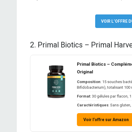
VOIR L’OFFRE
2. Primal Biotics – Primal Harv
Primal Biotics – Compléme
Original
Composition
: 15 souches bact
Bifidobacterium), totalisant 100 
Format
: 30 gélules par flacon, 
Caractéristiques
: Sans gluten,
Voir l’offre sur Amazon