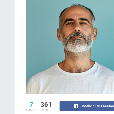
7
361
Condividi su Facebo
SHARES
VIEWS