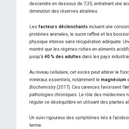
descendre en dessous de 7,35, entraînant une acc
diminution des réserves alcalines.
Les
facteurs déclenchants
incluent une consom
protéines animales, le sucre raffiné et les boisso
physique intense sans récupération adéquate. Un
montré que les régimes riches en aliments acidifi
jusqu’à
40 % des adultes
dans les pays industria
Au niveau cellulaire, cet excès peut altérer le f
minéraux essentiels, notamment le
magnésium
e
Biochemistry
(2017). Ces carences favorisent l’
i
pathologies chroniques. Le rôle des médecines 
réguler ce déséquilibre en utilisant des plantes al
Un suivi rigoureux des symptômes liés à l’acidos
terme.