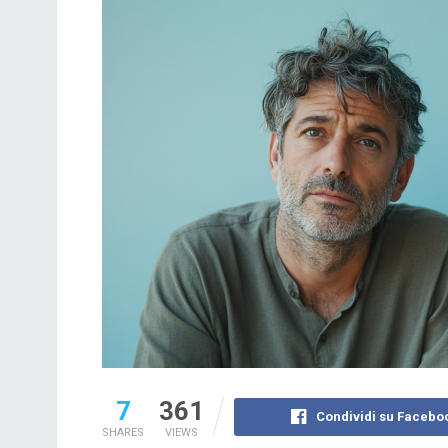
7
361
Condividi su Facebo
SHARES
VIEWS