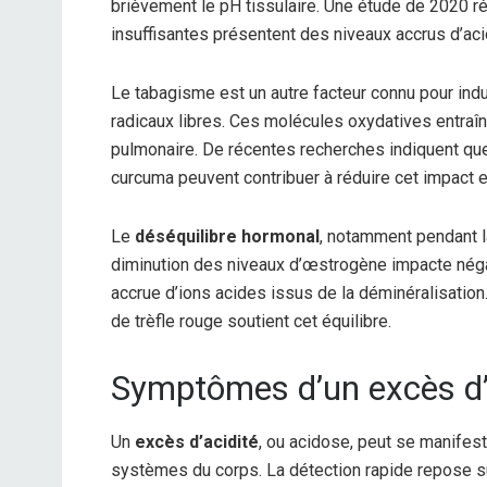
brièvement le pH tissulaire. Une étude de 2020 r
insuffisantes présentent des niveaux accrus d’aci
Le tabagisme est un autre facteur connu pour indui
radicaux libres. Ces molécules oxydatives entraîne
pulmonaire. De récentes recherches indiquent qu
curcuma peuvent contribuer à réduire cet impact en
Le
déséquilibre hormonal
, notamment pendant l
diminution des niveaux d’œstrogène impacte négat
accrue d’ions acides issus de la déminéralisati
de trèfle rouge soutient cet équilibre.
Symptômes d’un excès d’
Un
excès d’acidité
, ou acidose, peut se manifes
systèmes du corps. La détection rapide repose su