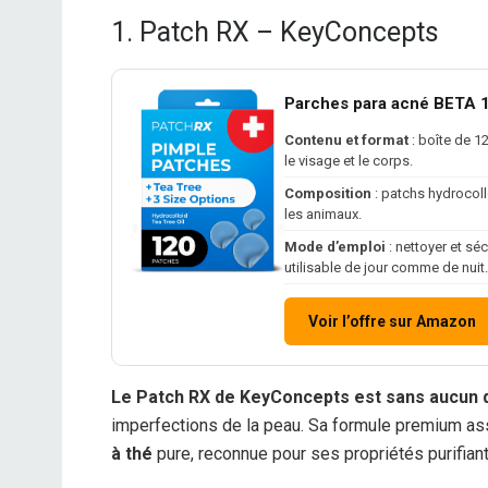
1. Patch RX – KeyConcepts
Parches para acné BETA 
Contenu et format
: boîte de 1
le visage et le corps.
Composition
: patchs hydrocollo
les animaux.
Mode d’emploi
: nettoyer et séc
utilisable de jour comme de nuit.
Voir l’offre sur Amazon
Le Patch RX de KeyConcepts est sans aucun d
imperfections de la peau. Sa formule premium a
à thé
pure, reconnue pour ses propriétés purifian