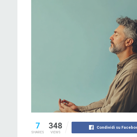
7
348
Condividi su Facebo
SHARES
VIEWS